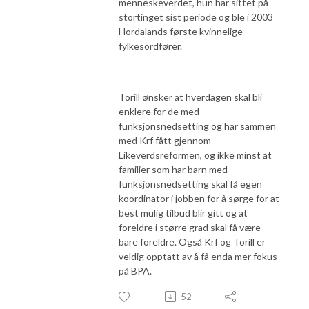
menneskeverdet, hun har sittet på
stortinget sist periode og ble i 2003
Hordalands første kvinnelige
fylkesordfører.
Torill ønsker at hverdagen skal bli
enklere for de med
funksjonsnedsetting og har sammen
med Krf fått gjennom
Likeverdsreformen, og ikke minst at
familier som har barn med
funksjonsnedsetting skal få egen
koordinator i jobben for å sørge for at
best mulig tilbud blir gitt og at
foreldre i større grad skal få være
bare foreldre. Også Krf og Torill er
veldig opptatt av å få enda mer fokus
på BPA.
52