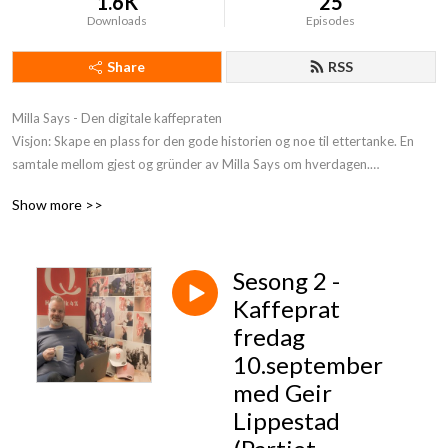
1.6K
25
Downloads
Episodes
Share
RSS
Milla Says - Den digitale kaffepraten

Visjon: Skape en plass for den gode historien og noe til ettertanke. En 
samtale mellom gjest og gründer av Milla Says om hverdagen.

Tema: Mest mulig åpent samtale uten faste tema, bare en prat om 
Show more >>
hverdagen, det gode og det tunge. Historier, opplevelser, utfordringer, 
tanker om situasjon og fremtiden etc

Sesong 2 -
Hvem er jeg:Pappa til Milla med Downs Syndrom og gründer av Milla 
Says.
Kaffeprat
fredag
10.september
med Geir
Lippestad