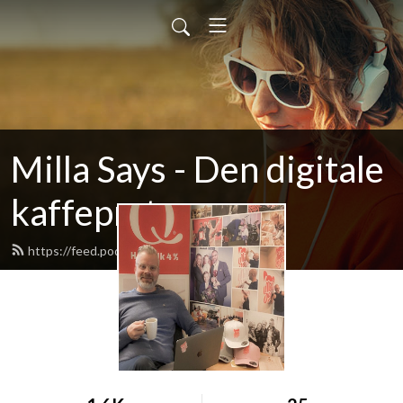
Milla Says - Den digitale
kaffepraten
https://feed.podbean.com/millasays/feed.xml