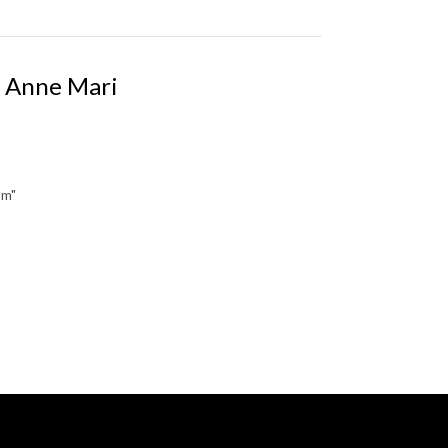
d Anne Mari
om"