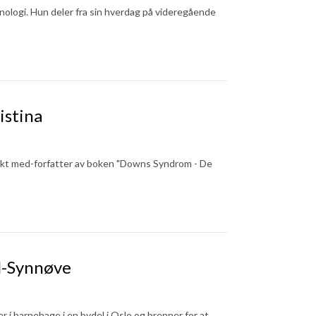
nologi. Hun deler fra sin hverdag på videregående
istina
akt med-forfatter av boken "Downs Syndrom - De
l-Synnøve
 i barnehage i en bydel i Oslo og brenner for at