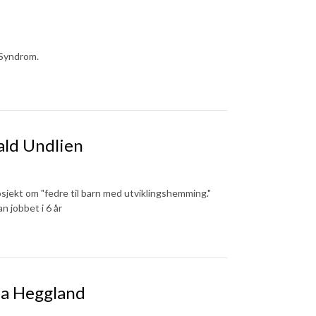
 Syndrom.
ald Undlien
ekt om "fedre til barn med utviklingshemming."
n jobbet i 6 år
da Heggland