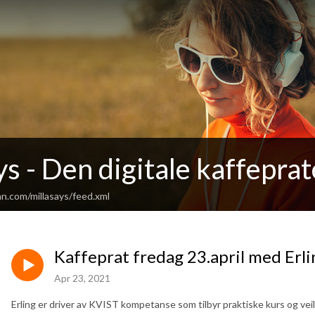
ys - Den digitale kaffepra
n.com/millasays/feed.xml
Kaffeprat fredag 23.april med Erli
Apr 23, 2021
Erling er driver av KVIST kompetanse som tilbyr praktiske kurs og veile