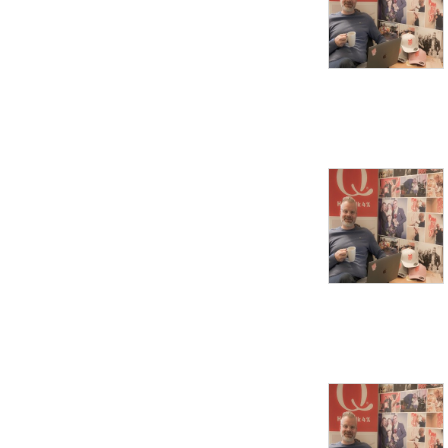
Hvem er jeg:Pappa til Milla 
med Downs Syndrom og 
gründer av Milla Says.