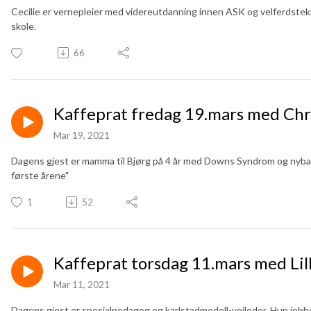
Cecilie er vernepleier med videreutdanning innen ASK og velferdstek
skole.
66
Kaffeprat fredag 19.mars med Chr
Mar 19, 2021
Dagens gjest er mamma til Bjørg på 4 år med Downs Syndrom og nyb
første årene"
1
52
Kaffeprat torsdag 11.mars med Lil
Mar 11, 2021
Dagens gjest er spesialpedagog og karlstadmodell-veileder. Hun jobber