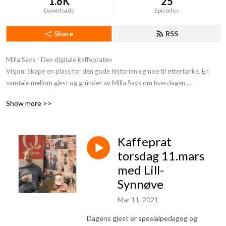
1.6K
25
Downloads
Episodes
Share
RSS
Milla Says - Den digitale kaffepraten

Visjon: Skape en plass for den gode historien og noe til ettertanke. En 
samtale mellom gjest og gründer av Milla Says om hverdagen.

Tema: Mest mulig åpent samtale uten faste tema, bare en prat om 
Show more >>
hverdagen, det gode og det tunge. Historier, opplevelser, utfordringer, 
tanker om situasjon og fremtiden etc

Kaffeprat
Hvem er jeg:Pappa til Milla med Downs Syndrom og gründer av Milla 
Says.
torsdag 11.mars
med Lill-
Synnøve
Mar 11, 2021
Dagens gjest er spesialpedagog og