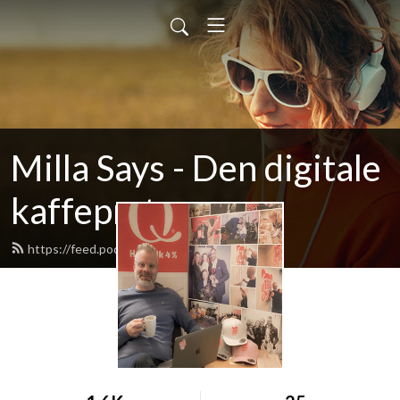
Milla Says - Den digitale
kaffepraten
https://feed.podbean.com/millasays/feed.xml